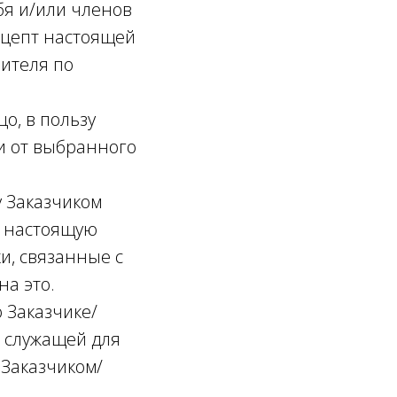
бя и/или членов
кцепт настоящей
ителя по
о, в пользу
и от выбранного
 Заказчиком
о настоящую
и, связанные с
а это.
 Заказчике/
 служащей для
 Заказчиком/