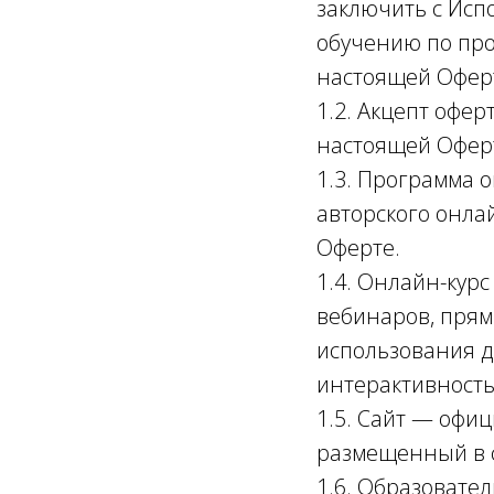
заключить с Исп
обучению по про
настоящей Оферт
1.2. Акцепт офер
настоящей Офер
1.3. Программа 
авторского онла
Оферте.
1.4. Онлайн-курс
вебинаров, прям
использования 
интерактивность
1.5. Сайт — офи
размещенный в с
1.6. Образовате