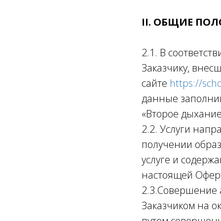
II. ОБЩИЕ ПО
2.1. В соответст
Заказчику, внес
сайте
https://sch
данные заполнив
«Второе дыхание
2.2. Услуги нап
получении образ
услуге и содерж
настоящей Офер
2.3.Совершение 
Заказчиком на о
путем совершени