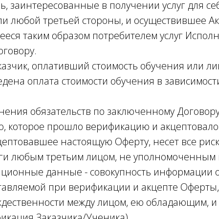
, заинтересованные в получении услуг для се
или любой третьей стороны, и осуществившее А
еся таким образом потребителем услуг Исполн
говору.
аказчик, оплативший стоимость обучения или лиц
едена оплата стоимости обучения в зависимост
нения обязательств по заключенному Договору
цо, которое прошло верификацию и акцептовал
кцептовавшее настоящую Оферту, несет все риск
ги любым третьим лицом, не уполномоченным н
ационные данные - совокупность информации о
тавляемой при верификации и акцепте Оферты,
дественности между лицом, ею обладающим, и
икация Заказчика/Ученика).