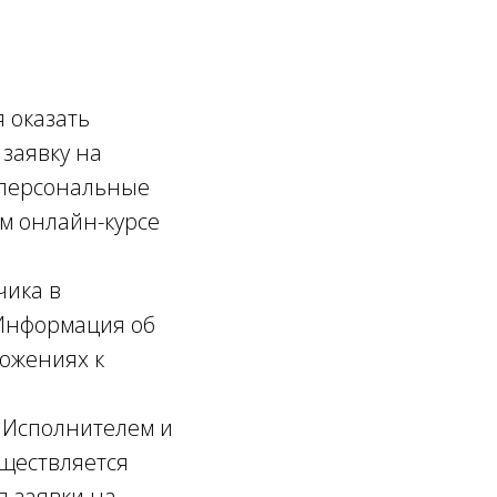
я оказать
заявку на
 персональные
м онлайн-курсе
чика в
 Информация об
ожениях к
 Исполнителем и
уществляется
 заявки на