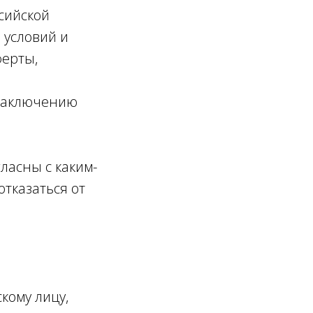
ссийской
 условий и
ферты,
 заключению
ласны с каким-
тказаться от
кому лицу,