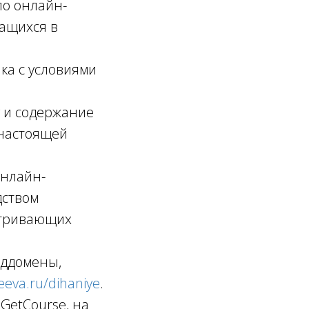
по онлайн-
ащихся в
ика с условиями
у и содержание
 настоящей
онлайн-
дством
атривающих
оддомены,
leeva.ru/dihaniye
.
GetCourse, на