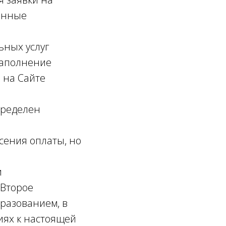
данные
ьных услуг
заполнение
 на Сайте
пределен
есения оплаты, но
и
«Второе
разованием, в
иях к настоящей