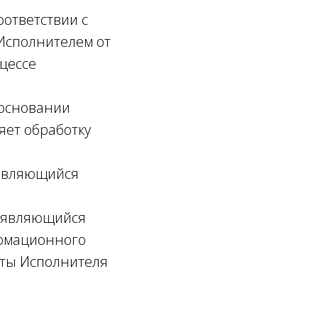
оответствии с
Исполнителем от
оцессе
 основании
яет обработку
 являющийся
, являющийся
ормационного
чты Исполнителя