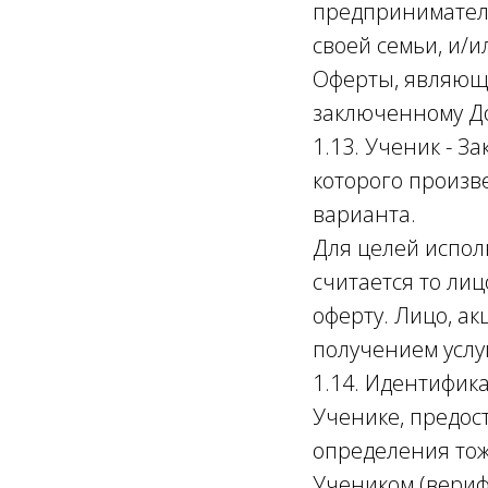
предприниматель
своей семьи, и/
Оферты, являюще
заключенному До
1.13. Ученик - З
которого произв
варианта.
Для целей испол
считается то ли
оферту. Лицо, а
получением услу
1.14. Идентифик
Ученике, предос
определения тож
Учеником (вериф