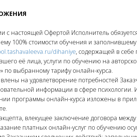
ЛОЖЕНИЯ
вии с настоящей Офертой Исполнитель обязуетс
шему 100% стоимости обучения и заполнившему 
ool.tashavaleeva.ru/dihaniye
, содержащей в себе
шего её лица, услуги по обучению на авторско
» по выбранному тарифу онлайн-курса.
равлены на удовлетворение потребностей Заказ
овательной информации в сфере психологии.
ании программы онлайн-курса изложены в прил
те.
акцепта, влекущее заключение договора между
казание платных онлайн-услуг по обучению ос
я Заказчиком следующих действий: заполнения